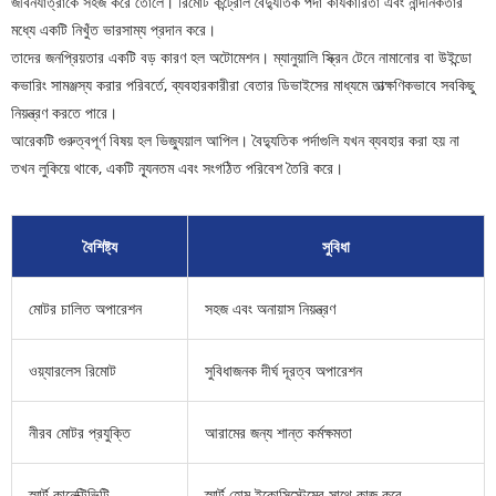
জীবনযাত্রাকে সহজ করে তোলে। রিমোট কন্ট্রোল বৈদ্যুতিক পর্দা কার্যকারিতা এবং নান্দনিকতার
মধ্যে একটি নিখুঁত ভারসাম্য প্রদান করে।
তাদের জনপ্রিয়তার একটি বড় কারণ হল অটোমেশন। ম্যানুয়ালি স্ক্রিন টেনে নামানোর বা উইন্ডো
কভারিং সামঞ্জস্য করার পরিবর্তে, ব্যবহারকারীরা বেতার ডিভাইসের মাধ্যমে তাত্ক্ষণিকভাবে সবকিছু
নিয়ন্ত্রণ করতে পারে।
আরেকটি গুরুত্বপূর্ণ বিষয় হল ভিজ্যুয়াল আপিল। বৈদ্যুতিক পর্দাগুলি যখন ব্যবহার করা হয় না
তখন লুকিয়ে থাকে, একটি ন্যূনতম এবং সংগঠিত পরিবেশ তৈরি করে।
বৈশিষ্ট্য
সুবিধা
মোটর চালিত অপারেশন
সহজ এবং অনায়াস নিয়ন্ত্রণ
ওয়্যারলেস রিমোট
সুবিধাজনক দীর্ঘ দূরত্ব অপারেশন
নীরব মোটর প্রযুক্তি
আরামের জন্য শান্ত কর্মক্ষমতা
স্মার্ট কানেক্টিভিটি
স্মার্ট হোম ইকোসিস্টেমের সাথে কাজ করে