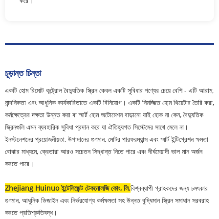
করে।
চূড়ান্ত চিন্তা
একটি হোম রিমোট কন্ট্রোল বৈদ্যুতিক স্ক্রিন কেবল একটি সুবিধার পণ্যের চেয়ে বেশি - এটি আরাম,
নান্দনিকতা এবং আধুনিক কার্যকারিতাতে একটি বিনিয়োগ। একটি নিমজ্জিত হোম থিয়েটার তৈরি করা,
কর্মক্ষেত্রের দক্ষতা উন্নত করা বা স্মার্ট হোম অটোমেশন বাড়ানো যাই হোক না কেন, বৈদ্যুতিক
স্ক্রিনগুলি এমন ব্যবহারিক সুবিধা প্রদান করে যা ঐতিহ্যগত সিস্টেমের সাথে মেলে না।
ইনস্টলেশনের প্রয়োজনীয়তা, উপাদানের গুণমান, মোটর পারফরম্যান্স এবং স্মার্ট ইন্টিগ্রেশন ক্ষমতা
বোঝার মাধ্যমে, ক্রেতারা আরও সচেতন সিদ্ধান্ত নিতে পারে এবং দীর্ঘমেয়াদী ভাল মান অর্জন
করতে পারে।
Zhejiang Huinuo ইন্টেলিজেন্ট টেকনোলজি কোং, লি.
বিশ্বব্যাপী গ্রাহকদের জন্য চমৎকার
গুণমান, আধুনিক ডিজাইন এবং নির্ভরযোগ্য কর্মক্ষমতা সহ উন্নত বুদ্ধিমান স্ক্রিন সমাধান সরবরাহ
করতে প্রতিশ্রুতিবদ্ধ।