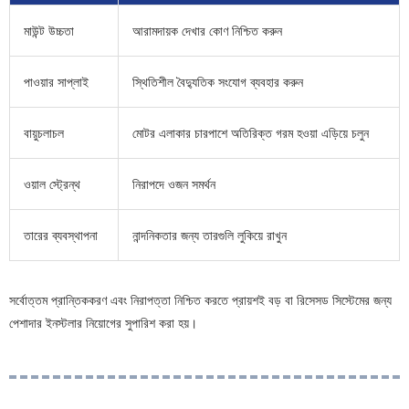
মাউন্ট উচ্চতা
আরামদায়ক দেখার কোণ নিশ্চিত করুন
পাওয়ার সাপ্লাই
স্থিতিশীল বৈদ্যুতিক সংযোগ ব্যবহার করুন
বায়ুচলাচল
মোটর এলাকার চারপাশে অতিরিক্ত গরম হওয়া এড়িয়ে চলুন
ওয়াল স্ট্রেন্থ
নিরাপদে ওজন সমর্থন
তারের ব্যবস্থাপনা
নান্দনিকতার জন্য তারগুলি লুকিয়ে রাখুন
সর্বোত্তম প্রান্তিককরণ এবং নিরাপত্তা নিশ্চিত করতে প্রায়শই বড় বা রিসেসড সিস্টেমের জন্য
পেশাদার ইনস্টলার নিয়োগের সুপারিশ করা হয়।