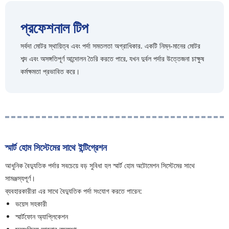
প্রফেশনাল টিপ
সর্বদা মোটর স্থায়িত্ব এবং পর্দা সমতলতা অগ্রাধিকার. একটি নিম্ন-মানের মোটর
শব্দ এবং অসঙ্গতিপূর্ণ আন্দোলন তৈরি করতে পারে, যখন দুর্বল পর্দার উত্তেজনা চাক্ষুষ
কর্মক্ষমতা প্রভাবিত করে।
স্মার্ট হোম সিস্টেমের সাথে ইন্টিগ্রেশন
আধুনিক বৈদ্যুতিক পর্দার সবচেয়ে বড় সুবিধা হল স্মার্ট হোম অটোমেশন সিস্টেমের সাথে
সামঞ্জস্যপূর্ণ।
ব্যবহারকারীরা এর সাথে বৈদ্যুতিক পর্দা সংযোগ করতে পারেন:
ভয়েস সহকারী
স্মার্টফোন অ্যাপ্লিকেশন