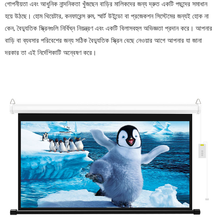
গোপনীয়তা এবং আধুনিক নান্দনিকতা খুঁজছেন বাড়ির মালিকদের জন্য দ্রুত একটি পছন্দের সমাধান
হয়ে উঠছে। হোম থিয়েটার, কনফারেন্স রুম, স্মার্ট উইন্ডো বা প্রজেকশন সিস্টেমের জন্যই হোক না
কেন, বৈদ্যুতিক স্ক্রিনগুলি নির্বিঘ্ন নিয়ন্ত্রণ এবং একটি বিলাসবহুল অভিজ্ঞতা প্রদান করে। আপনার
বাড়ি বা ব্যবসার পরিবেশের জন্য সঠিক বৈদ্যুতিক স্ক্রিন বেছে নেওয়ার আগে আপনার যা জানা
দরকার তা এই নির্দেশিকাটি অন্বেষণ করে।