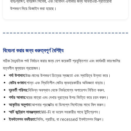
বহিঃপ্রাঙ্গণ, বহিরঙ্গন সিনেমা, এবং বিনোদন এলাকার জন্য আবহাওয়া-প্রতিরোধী
উপকরণ দিয়ে ডিজাইন করা হয়েছে।
বিবেচনা করার জন্য গুরুত্বপূর্ণ বৈশিষ্ট্য
সঠিক বৈদ্যুতিক পর্দা নির্বাচন করার জন্য বেশ কয়েকটি প্রযুক্তিগত এবং কার্যকরী কারণগুলির
যত্নশীল মূল্যায়ন প্রয়োজন।
পর্দা উপাদান:
উচ্চ-মানের উপকরণ চিত্রের স্বচ্ছতা এবং স্থায়িত্ব উন্নত করে।
মোটর গুণমান:
শান্ত এবং স্থিতিশীল মোটর ব্যবহারকারীর অভিজ্ঞতা বাড়ায়।
দূরবর্তী পরিসর:
বিভিন্ন অবস্থান থেকে নির্ভরযোগ্য অপারেশন নিশ্চিত করুন.
পর্দার আকার:
ঘরের মাত্রা এবং দেখার দূরত্বের উপর ভিত্তি করে চয়ন করুন।
আকৃতির অনুপাত:
আপনার প্রজেক্টর বা ডিসপ্লে সিস্টেমের সাথে মিল করুন।
স্মার্ট কন্ট্রোল সামঞ্জস্যতা:
Wi-Fi বা ভয়েস সহকারীর সাথে ইন্টিগ্রেশন।
ইনস্টলেশন নমনীয়তা:
সিলিং, প্রাচীর, বা recessed ইনস্টলেশন বিকল্প।