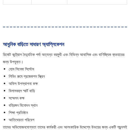
আধুনিক বাড়িতে সাধারণ অ্যাপ্লিকেশন
রিমোট কন্ট্রোল বৈদ্যুতিক পর্দা অত্যন্ত বহুমুখী এবং বিভিন্ন আবাসিক এবং বাণিজ্যিক ব্যবহারের
জন্য উপযুক্ত।
হোম সিনেমা সিস্টেম
লিভিং রুমে প্রজেকশন স্ক্রিন
অফিস উপস্থাপনা কক্ষ
বিলাসবহুল স্মার্ট বাড়ি
সম্মেলন কক্ষ
বহিরঙ্গন বিনোদন স্থান
শিক্ষা প্রতিষ্ঠান
আতিথেয়তা পরিবেশ
তাদের অভিযোজনযোগ্যতা তাদের কার্যকরী এবং আলংকারিক উদ্দেশ্যে উভয়ের জন্য একটি পছন্দসই