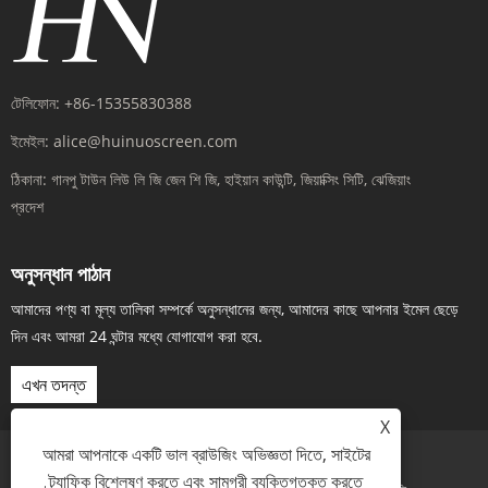
টেলিফোন:
+86-15355830388
ইমেইল:
alice@huinuoscreen.com
ঠিকানা:
গানপু টাউন লিউ লি জি জেন ​​শি জি, হাইয়ান কাউন্টি, জিয়াক্সিং সিটি, ঝেজিয়াং
প্রদেশ
অনুসন্ধান পাঠান
আমাদের পণ্য বা মূল্য তালিকা সম্পর্কে অনুসন্ধানের জন্য, আমাদের কাছে আপনার ইমেল ছেড়ে
দিন এবং আমরা 24 ঘন্টার মধ্যে যোগাযোগ করা হবে.
এখন তদন্ত
X
আমরা আপনাকে একটি ভাল ব্রাউজিং অভিজ্ঞতা দিতে, সাইটের
ট্র্যাফিক বিশ্লেষণ করতে এবং সামগ্রী ব্যক্তিগতকৃত করতে