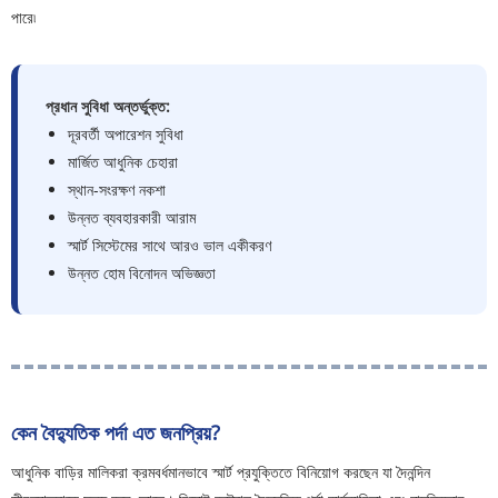
পারে৷
প্রধান সুবিধা অন্তর্ভুক্ত:
দূরবর্তী অপারেশন সুবিধা
মার্জিত আধুনিক চেহারা
স্থান-সংরক্ষণ নকশা
উন্নত ব্যবহারকারী আরাম
স্মার্ট সিস্টেমের সাথে আরও ভাল একীকরণ
উন্নত হোম বিনোদন অভিজ্ঞতা
কেন বৈদ্যুতিক পর্দা এত জনপ্রিয়?
আধুনিক বাড়ির মালিকরা ক্রমবর্ধমানভাবে স্মার্ট প্রযুক্তিতে বিনিয়োগ করছেন যা দৈনন্দিন