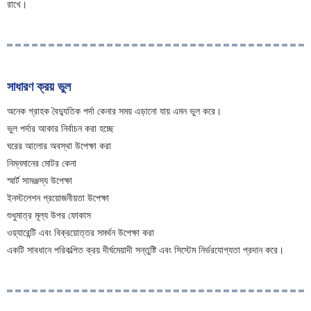
রাখে।
সাধারণ ক্রয় ভুল
অনেক গ্রাহক বৈদ্যুতিক পর্দা কেনার সময় এড়ানো যায় এমন ভুল করে।
ভুল পর্দার আকার নির্বাচন করা হচ্ছে
ঘরের আলোর অবস্থা উপেক্ষা করা
নিম্নমানের মোটর কেনা
স্মার্ট সামঞ্জস্য উপেক্ষা
ইনস্টলেশন প্রয়োজনীয়তা উপেক্ষা
শুধুমাত্র মূল্য উপর ফোকাস
ওয়্যারেন্টি এবং বিক্রয়োত্তর সমর্থন উপেক্ষা করা
একটি সাবধানে পরিকল্পিত ক্রয় দীর্ঘমেয়াদী সন্তুষ্টি এবং সিস্টেম নির্ভরযোগ্যতা প্রদান করে।