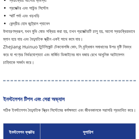
স্বয়ংক্রিয় আলোর ব্যবস্থা
প্রজেক্টর এবং সাউন্ড সিস্টেম
স্মার্ট পর্দা এবং খড়খড়ি
কেন্দ্রীয় হোম কন্ট্রোল প্যানেল
উদাহরণস্বরূপ, যখন মুভি মোড সক্রিয় করা হয়, তখন প্রজেক্টরটি চালু হয়, আলো স্বয়ংক্রিয়ভাবে
ম্লান হয়ে যায় এবং বৈদ্যুতিক স্ক্রীন একই সাথে কমে যায়।
Zhejiang Huinuo ইন্টেলিজেন্ট টেকনোলজি কোং, লি.বুদ্ধিমান সমাধানের উপর দৃষ্টি নিবদ্ধ
করে যা পণ্যের নির্ভরযোগ্যতা এবং মার্জিত ডিজাইনের মান বজায় রেখে আধুনিক অটোমেশন
চাহিদাকে সমর্থন করে।
ইনস্টলেশন টিপস এবং সেরা অভ্যাস
সঠিক ইনস্টলেশন বৈদ্যুতিক স্ক্রিন সিস্টেমের কর্মক্ষমতা এবং জীবনকালকে সরাসরি প্রভাবিত করে।
ইনস্টলেশন ফ্যাক্টর
সুপারিশ