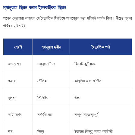
ম্যানুয়াল স্ক্রিন বনাম ইলেকট্রিক স্ক্রিন
অনেক ক্রেতারা ভাবছেন যে বৈদ্যুতিক সিস্টেমে আপগ্রেড করা সত্যিই সার্থক কিনা। নীচের তুলনা
পার্থক্য হাইলাইট.
শ্রেণী
ম্যানুয়াল স্ক্রীন
বৈদ্যুতিক পর্দা
অপারেশন
ম্যানুয়াল টানা
রিমোট কন্ট্রোলড
চেহারা
মৌলিক
আধুনিক এবং মার্জিত
সুবিধা
লিমিটেড
উচ্চ
অটোমেশন
সমর্থিত নয়
সম্পূর্ণ সামঞ্জস্যপূর্ণ
দাম
নিম্ন
উচ্চতর কিন্তু আরো কার্যকরী