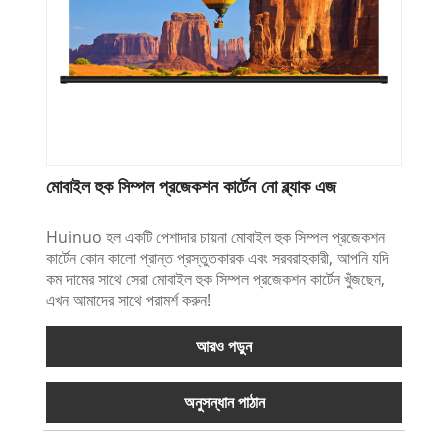
মোবাইল হুক সিম্পল প্রজেকশন কার্টেন নো ব্ল্যাক এজ
Huinuo হল একটি পেশাদার চায়না মোবাইল হুক সিম্পল প্রজেকশন
কার্টেন কোন কালো প্রান্ত প্রস্তুতকারক এবং সরবরাহকারী, আপনি যদি
কম দামের সাথে সেরা মোবাইল হুক সিম্পল প্রজেকশন কার্টেন খুঁজছেন,
এখন আমাদের সাথে পরামর্শ করুন!
আরও পড়ুন
অনুসন্ধান পাঠান