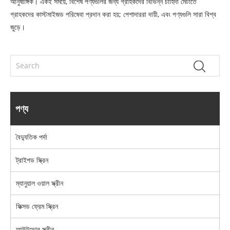
আনুষাঙ্গিক। একই সময়ে, বিশেষ পণ্যগুলির জন্য গ্রাহকদের বিভিন্ন চাহিদা মেটাতে
গ্রাহকদের কাস্টমাইজড পরিষেবা প্রদান করা হয়; পেশাদাররা দায়ী, এবং পণ্যগুলি সারা বিশ্ব
জুড়ে।
পণ্য
বৈদ্যুতিক পর্দা
ট্রাইপড স্ক্রিন
ম্যানুয়াল ওয়াল স্ক্রীন
ফিক্সড ফ্রেম স্ক্রিন
আউটডোর স্ক্রীন