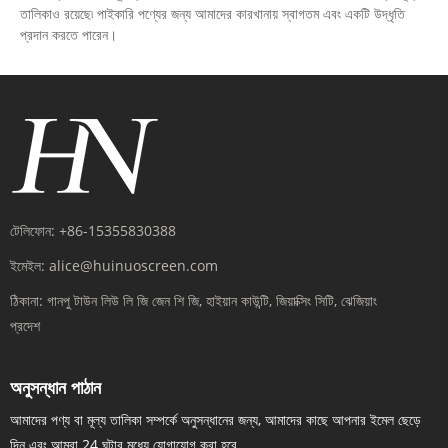
তালিকাও রয়েছে৷ পাইকারি পণ্যের জন্য আমাদের কারখানায় স্বাগতম এবং একটি উদ্ধৃতি
প্রদান করতে পারেন।
টেলিফোন:
+86-15355830388
ইমেইল:
alice@huinuoscreen.com
ঠিকানা:
গানপু টাউন লিউ লি জি জেন ​​শি জি, হাইয়ান কাউন্টি, জিয়াক্সিং সিটি, ঝেজিয়াং
প্রদেশ
অনুসন্ধান পাঠান
আমাদের পণ্য বা মূল্য তালিকা সম্পর্কে অনুসন্ধানের জন্য, আমাদের কাছে আপনার ইমেল ছেড়ে
দিন এবং আমরা 24 ঘন্টার মধ্যে যোগাযোগ করা হবে.