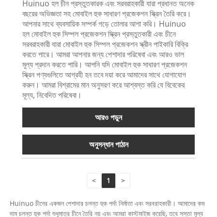
Huinuo হল চীন প্রস্তুতকারক এবং সরবরাহকারী যারা প্রধানত অনেক
বছরের অভিজ্ঞতা সহ মোবাইল হুক সাধারণ প্রজেকশন স্ক্রিন তৈরি করে।
আপনার সাথে ব্যবসায়িক সম্পর্ক গড়ে তোলার আশা করি। Huinuo
হল মোবাইল হুক সিম্পল প্রজেকশন স্ক্রিন প্রস্তুতকারী এবং চীনে
সরবরাহকারী যারা মোবাইল হুক সিম্পল প্রজেকশন স্ক্রীন পাইকারি বিক্রি
করতে পারে। আমরা আপনার জন্য পেশাদার পরিষেবা এবং আরও ভাল
মূল্য প্রদান করতে পারি। আপনি যদি মোবাইল হুক সাধারণ প্রজেকশন
স্ক্রিন পণ্যগুলিতে আগ্রহী হন তবে দয়া করে আমাদের সাথে যোগাযোগ
করুন। আমরা বিশ্রামের মান অনুসরণ করে আশ্বস্ত করি যে বিবেকের
মূল্য, নিবেদিত পরিষেবা।
আরও পড়ুন
অনুসন্ধান পাঠান
<
1
>
Huinuo চীনের একজন পেশাদার চলন্ত হুক পর্দা নির্মাতা এবং সরবরাহকারী। আমাদের কম
দাম চলন্ত হুক পর্দা শুধুমাত্র চীনে তৈরি নয় এবং আমরা কাস্টমাইজ করেছি, তবে সস্তা মূল্য