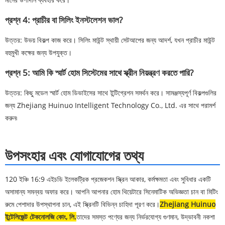
প্রশ্ন 4: প্রাচীর বা সিলিং ইনস্টলেশন ভাল?
উত্তর: উভয় বিকল্প কাজ করে। সিলিং মাউন্ট স্থায়ী সেটআপের জন্য আদর্শ, যখন প্রাচীর মাউন্ট
বহুমুখী কক্ষের জন্য উপযুক্ত।
প্রশ্ন 5: আমি কি স্মার্ট হোম সিস্টেমের সাথে স্ক্রীন নিয়ন্ত্রণ করতে পারি?
উত্তর: কিছু মডেল স্মার্ট হোম ডিভাইসের সাথে ইন্টিগ্রেশন সমর্থন করে। সামঞ্জস্যপূর্ণ বিকল্পগুলির
জন্য Zhejiang Huinuo Intelligent Technology Co., Ltd. এর সাথে পরামর্শ
করুন৷
উপসংহার এবং যোগাযোগের তথ্য
120 ইঞ্চি 16:9 এইচডি ইলেকট্রিক প্রজেকশন স্ক্রিন আকার, কর্মক্ষমতা এবং সুবিধার একটি
অসামান্য সমন্বয় অফার করে। আপনি আপনার হোম থিয়েটারে সিনেমাটিক অভিজ্ঞতা চান বা মিটিং
রুমে পেশাদার উপস্থাপনা চান, এই স্ক্রিনটি বিভিন্ন চাহিদা পূরণ করে।
Zhejiang Huinuo
ইন্টেলিজেন্ট টেকনোলজি কোং, লি.
তাদের সমস্ত পণ্যের জন্য নির্ভরযোগ্য গুণমান, উদ্ভাবনী নকশা