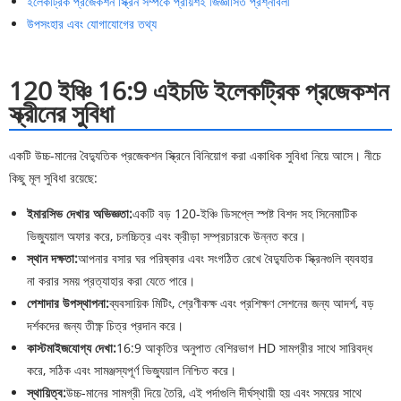
ইলেকট্রিক প্রজেকশন স্ক্রিন সম্পর্কে প্রায়শই জিজ্ঞাসিত প্রশ্নাবলী
উপসংহার এবং যোগাযোগের তথ্য
120 ইঞ্চি 16:9 এইচডি ইলেকট্রিক প্রজেকশন
স্ক্রীনের সুবিধা
একটি উচ্চ-মানের বৈদ্যুতিক প্রজেকশন স্ক্রিনে বিনিয়োগ করা একাধিক সুবিধা নিয়ে আসে। নীচে
কিছু মূল সুবিধা রয়েছে:
ইমারসিভ দেখার অভিজ্ঞতা:
একটি বড় 120-ইঞ্চি ডিসপ্লে স্পষ্ট বিশদ সহ সিনেমাটিক
ভিজ্যুয়াল অফার করে, চলচ্চিত্র এবং ক্রীড়া সম্প্রচারকে উন্নত করে।
স্থান দক্ষতা:
আপনার বসার ঘর পরিষ্কার এবং সংগঠিত রেখে বৈদ্যুতিক স্ক্রিনগুলি ব্যবহার
না করার সময় প্রত্যাহার করা যেতে পারে।
পেশাদার উপস্থাপনা:
ব্যবসায়িক মিটিং, শ্রেণীকক্ষ এবং প্রশিক্ষণ সেশনের জন্য আদর্শ, বড়
দর্শকদের জন্য তীক্ষ্ণ চিত্র প্রদান করে।
কাস্টমাইজযোগ্য দেখা:
16:9 আকৃতির অনুপাত বেশিরভাগ HD সামগ্রীর সাথে সারিবদ্ধ
করে, সঠিক এবং সামঞ্জস্যপূর্ণ ভিজ্যুয়াল নিশ্চিত করে।
স্থায়িত্ব:
উচ্চ-মানের সামগ্রী দিয়ে তৈরি, এই পর্দাগুলি দীর্ঘস্থায়ী হয় এবং সময়ের সাথে