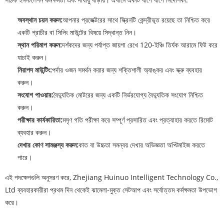
অবস্থান চয়ন করুন:
আপনার প্রজেক্টরের সাথে স্ক্রিনটি কেন্দ্রীভূত রয়েছে তা নিশ্চিত করে
একটি প্রাচীর বা সিলিং মাউন্টের বিষয়ে সিদ্ধান্ত নিন।
স্থান পরিমাপ করুন:
দর্শকদের জন্য পর্যাপ্ত জায়গা রেখে 120-ইঞ্চি তির্যক আরামে ফিট করে
যাচাই করুন।
নিরাপদ মাউন্টিং:
পর্দার ওজন সমর্থন করার জন্য শক্তিশালী অ্যাঙ্কর এবং স্ক্রু ব্যবহার
করুন।
সংযোগ পাওয়ার:
বৈদ্যুতিক মোটরের জন্য একটি নির্ভরযোগ্য বৈদ্যুতিক সংযোগ নিশ্চিত
করুন।
পরীক্ষার কার্যকারিতা:
মসৃণ গতি পরীক্ষা করে সম্পূর্ণ প্রসারিত এবং প্রত্যাহার করতে রিমোট
ব্যবহার করুন।
দেখার কোণ সামঞ্জস্য করুন:
কাত বা উচ্চতা সমন্বয় দেখার অভিজ্ঞতা অপ্টিমাইজ করতে
পারে।
এই পদক্ষেপগুলি অনুসরণ করে, Zhejiang Huinuo Intelligent Technology Co.,
Ltd ব্যবহারকারীরা প্রথম দিন থেকেই ঝামেলা-মুক্ত সেটআপ এবং সর্বোত্তম কর্মক্ষমতা উপভোগ
করে।