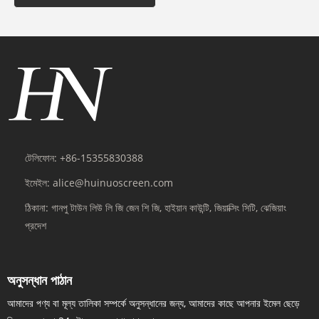
টেলিফোন:
+86-15355830388
ইমেইল:
alice@huinuoscreen.com
ঠিকানা:
গানপু টাউন লিউ লি জি জেন ​​শি জি, হাইয়ান কাউন্টি, জিয়াক্সিং সিটি, ঝেজিয়াং
প্রদেশ
অনুসন্ধান পাঠান
আমাদের পণ্য বা মূল্য তালিকা সম্পর্কে অনুসন্ধানের জন্য, আমাদের কাছে আপনার ইমেল ছেড়ে