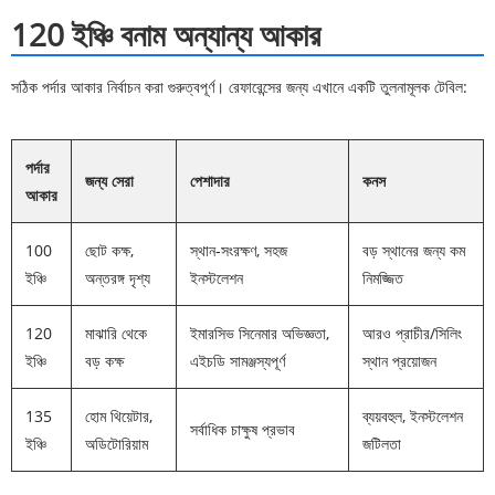
120 ইঞ্চি বনাম অন্যান্য আকার
সঠিক পর্দার আকার নির্বাচন করা গুরুত্বপূর্ণ। রেফারেন্সের জন্য এখানে একটি তুলনামূলক টেবিল:
পর্দার
জন্য সেরা
পেশাদার
কনস
আকার
100
ছোট কক্ষ,
স্থান-সংরক্ষণ, সহজ
বড় স্থানের জন্য কম
ইঞ্চি
অন্তরঙ্গ দৃশ্য
ইনস্টলেশন
নিমজ্জিত
120
মাঝারি থেকে
ইমারসিভ সিনেমার অভিজ্ঞতা,
আরও প্রাচীর/সিলিং
ইঞ্চি
বড় কক্ষ
এইচডি সামঞ্জস্যপূর্ণ
স্থান প্রয়োজন
135
হোম থিয়েটার,
ব্যয়বহুল, ইনস্টলেশন
সর্বাধিক চাক্ষুষ প্রভাব
ইঞ্চি
অডিটোরিয়াম
জটিলতা