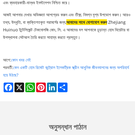
এবং ব্যবহারকারী-বান্ধব ইনস্টলেশন নিশ্চিত করে।
আজই আপনার দেখার অভিজ্ঞতা আপগ্রেড করুন এবং তীক্ষ্ণ, নিমগ্ন দৃশ্য উপভোগ করুন। আরও
তথ্য, উদ্ধৃতি, বা ব্যক্তিগতকৃত পরামর্শের জন্য,
আমাদের সাথে যোগাযোগ করুন
Zhejiang
Huinuo ইন্টেলিজেন্ট টেকনোলজি কোং, লি. এ আমাদের দল আপনাকে চূড়ান্ত হোম থিয়েটার বা
উপস্থাপনা সেটআপ তৈরি করতে সাহায্য করতে প্রস্তুত।
আগে:
কোন খবর নেই
পরবর্তী:
কেন একটি হোম রিমোট কন্ট্রোল ইলেকট্রিক স্ক্রীন আধুনিক জীবনযাপনের জন্য অপরিহার্য
হয়ে উঠছে?
Facebook
X
WhatsApp
Pinterest
LinkedIn
Share
অনুসন্ধান পাঠান