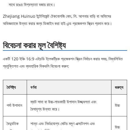
সাথে রঙের বিশ্বস্ততা বজায় রাখে।
Zhejiang Huinuo ইন্টেলিজেন্ট টেকনোলজি কোং, লি. আপনার বাড়ি বা অফিসের
অভিজ্ঞতাকে উন্নত করার জন্য ডিজাইন করা হাই-এন্ড প্রজেকশন স্ক্রিন প্রদান করে।
বিবেচনা করার মূল বৈশিষ্ট্য
একটি 120 ইঞ্চি 16:9 এইচডি ইলেকট্রিক প্রজেকশন স্ক্রিন নির্বাচন করার সময়, নিম্নলিখিত
প্রযুক্তিগত এবং ব্যবহারিক দিকগুলি বিবেচনা করুন:
বৈশিষ্ট্য
বর্ণনা
গুরুত্ব
ম্যাট সাদা বা উচ্চ-লাভকারী উপাদান উজ্জ্বলতা এবং
পর্দা উপাদান
উচ্চ
বৈসাদৃশ্য উন্নত করে।
বৈদ্যুতিক
শান্ত এবং নির্ভরযোগ্য মোটর মসৃণ এক্সটেনশন এবং
উচ্চ