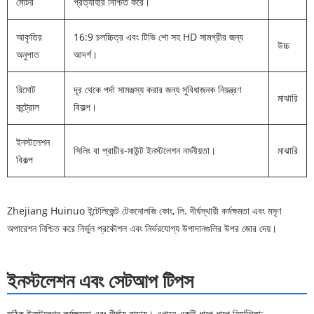
মোটর
প্রত্যাহার নিশ্চিত করে।
আকৃতির
16:9 চলচ্চিত্র এবং টিভি শো সহ HD সামগ্রীর জন্য
উচ্চ
অনুপাত
আদর্শ।
রিমোট
দূর থেকে পর্দা সামঞ্জস্য করার জন্য সুবিধাজনক নিয়ন্ত্রণ
মাঝারি
কন্ট্রোল
বিকল্প।
ইনস্টলেশন
সিলিং বা প্রাচীর-মাউন্ট ইনস্টলেশন নমনীয়তা।
মাঝারি
বিকল্প
Zhejiang Huinuo ইন্টেলিজেন্ট টেকনোলজি কোং, লি. দীর্ঘস্থায়ী কর্মক্ষমতা এবং মসৃণ
অপারেশন নিশ্চিত করে নির্ভুল প্রকৌশল এবং নির্ভরযোগ্য উপাদানগুলির উপর জোর দেয়।
ইনস্টলেশন এবং সেটআপ টিপস
সঠিক ইনস্টলেশন কর্মক্ষমতা এবং দীর্ঘায়ু বাড়ায়। এখানে একটি ধাপে ধাপে নির্দেশিকা: