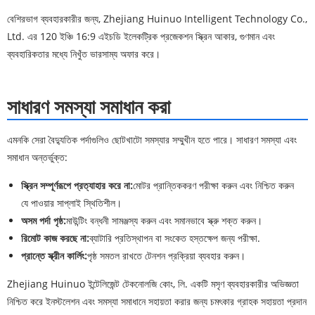
বেশিরভাগ ব্যবহারকারীর জন্য, Zhejiang Huinuo Intelligent Technology Co.,
Ltd. এর 120 ইঞ্চি 16:9 এইচডি ইলেকট্রিক প্রজেকশন স্ক্রিন আকার, গুণমান এবং
ব্যবহারিকতার মধ্যে নিখুঁত ভারসাম্য অফার করে।
সাধারণ সমস্যা সমাধান করা
এমনকি সেরা বৈদ্যুতিক পর্দাগুলিও ছোটখাটো সমস্যার সম্মুখীন হতে পারে। সাধারণ সমস্যা এবং
সমাধান অন্তর্ভুক্ত:
স্ক্রিন সম্পূর্ণরূপে প্রত্যাহার করে না:
মোটর প্রান্তিককরণ পরীক্ষা করুন এবং নিশ্চিত করুন
যে পাওয়ার সাপ্লাই স্থিতিশীল।
অসম পর্দা পৃষ্ঠ:
মাউন্টিং বন্ধনী সামঞ্জস্য করুন এবং সমানভাবে স্ক্রু শক্ত করুন।
রিমোট কাজ করছে না:
ব্যাটারি প্রতিস্থাপন বা সংকেত হস্তক্ষেপ জন্য পরীক্ষা.
প্রান্তে স্ক্রীন কার্লিং:
পৃষ্ঠ সমতল রাখতে টেনশন প্রক্রিয়া ব্যবহার করুন।
Zhejiang Huinuo ইন্টেলিজেন্ট টেকনোলজি কোং, লি. একটি মসৃণ ব্যবহারকারীর অভিজ্ঞতা
নিশ্চিত করে ইনস্টলেশন এবং সমস্যা সমাধানে সহায়তা করার জন্য চমৎকার গ্রাহক সহায়তা প্রদান