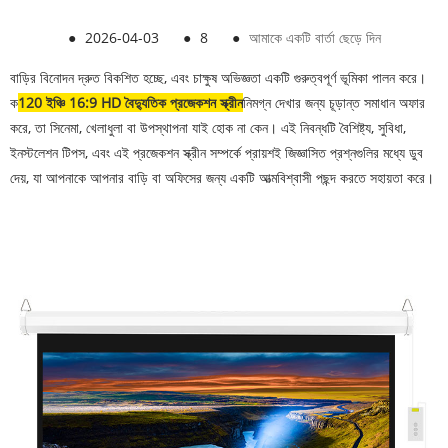
●
2026-04-03
●
8
●
আমাকে একটি বার্তা ছেড়ে দিন
বাড়ির বিনোদন দ্রুত বিকশিত হচ্ছে, এবং চাক্ষুষ অভিজ্ঞতা একটি গুরুত্বপূর্ণ ভূমিকা পালন করে।
ক
120 ইঞ্চি 16:9 HD বৈদ্যুতিক প্রজেকশন স্ক্রীন
নিমগ্ন দেখার জন্য চূড়ান্ত সমাধান অফার
করে, তা সিনেমা, খেলাধুলা বা উপস্থাপনা যাই হোক না কেন। এই নিবন্ধটি বৈশিষ্ট্য, সুবিধা,
ইনস্টলেশন টিপস, এবং এই প্রজেকশন স্ক্রীন সম্পর্কে প্রায়শই জিজ্ঞাসিত প্রশ্নগুলির মধ্যে ডুব
দেয়, যা আপনাকে আপনার বাড়ি বা অফিসের জন্য একটি আত্মবিশ্বাসী পছন্দ করতে সহায়তা করে।