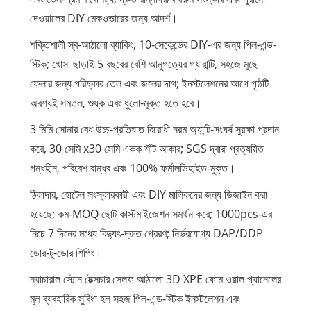
দেওয়ালের DIY মেকওভারের জন্য আদর্শ।
শক্তিশালী স্ব-আঠালো ব্যাকিং, 10-সেকেন্ডের DIY-এর জন্য পিল-এন্ড-
স্টিক; খোসা ছাড়াই 5 বছরের বেশি আনুগত্যের গ্যারান্টি, সহজে মুছে
ফেলার জন্য পরিষ্কার তেল এবং জলের দাগ; ইনস্টলেশনের আগে পৃষ্ঠটি
অবশ্যই সমতল, শুষ্ক এবং ধুলো-মুক্ত হতে হবে।
3 মিমি সোনার বেধ উচ্চ-প্রতিঘাত বিরোধী নরম অ্যান্টি-সংঘর্ষ সুরক্ষা প্রদান
করে, 30 সেমি x30 সেমি একক শীট আকার; SGS দ্বারা প্রত্যয়িত
গন্ধহীন, পরিবেশ বান্ধব এবং 100% ফর্মালডিহাইড-মুক্ত।
ঠিকাদার, হোটেল সংস্কারকারী এবং DIY মালিকদের জন্য ডিজাইন করা
হয়েছে; কম-MOQ ছোট কাস্টমাইজেশন সমর্থন করে; 1000pcs-এর
নিচে 7 দিনের মধ্যে বিদ্যুৎ-দ্রুত প্রেরণ; নির্ভরযোগ্য DAP/DDP
ডোর-টু-ডোর শিপিং।
ন্যাচারাল স্টোন টেক্সচার সেলফ আঠালো 3D XPE ফোম ওয়াল প্যানেলের
মূল ব্যবহারিক সুবিধা হল সহজ পিল-এন্ড-স্টিক ইনস্টলেশন এবং