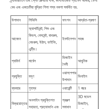
ট্র্যাভারটাইন এবং স্লেট টেক্সচার স্টক; কাস্টমাইজড প্যানেল আকার, ফেনা
বেধ এবং একচেটিয়া মুদ্রিত শিলা শস্য নকশা সমর্থিত হয়.
উপাদান
পিভিসি
ফাংশন
আর্দ্রতা-প্রমাণ
অ্যাপার্টমেন্ট, শিশু এবং
কিডস, বেসমেন্ট, বাথরুম,
আবেদন
ইনস্টলেশন
সহজ
বেডরুম, উঠান, ডাইনিং,
এন্ট্রি।
ডিজাইন
প্যাটার্ন
মার্বেল
আধুনিক
শৈলী
ওয়ালপেপার
প্রযুক্তি
মসৃণ
ভিনাইল
উপাদান
ব্যবহার
গৃহস্থ
ওয়ারেন্টি
1 বছর
3D মডেল
অনলাইন প্রযুক্তিগত
প্রকল্প
বিক্রয়োত্তর
ডিজাইন,
সহায়তা, প্রত্যাবর্তন এবং
সমাধান