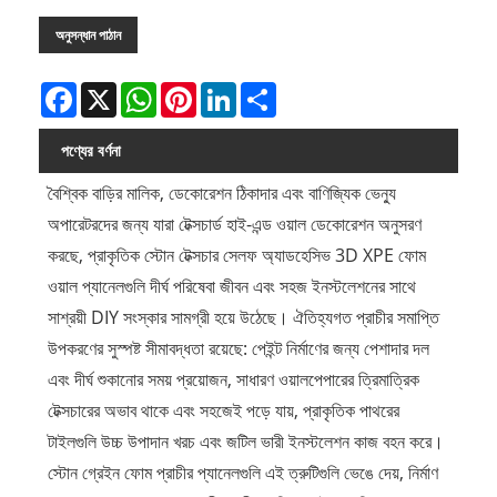
অনুসন্ধান পাঠান
Facebook
X
WhatsApp
Pinterest
LinkedIn
Share
পণ্যের বর্ণনা
বৈশ্বিক বাড়ির মালিক, ডেকোরেশন ঠিকাদার এবং বাণিজ্যিক ভেন্যু
অপারেটরদের জন্য যারা টেক্সচার্ড হাই-এন্ড ওয়াল ডেকোরেশন অনুসরণ
করছে, প্রাকৃতিক স্টোন টেক্সচার সেলফ অ্যাডহেসিভ 3D XPE ফোম
ওয়াল প্যানেলগুলি দীর্ঘ পরিষেবা জীবন এবং সহজ ইনস্টলেশনের সাথে
সাশ্রয়ী DIY সংস্কার সামগ্রী হয়ে উঠেছে। ঐতিহ্যগত প্রাচীর সমাপ্তি
উপকরণের সুস্পষ্ট সীমাবদ্ধতা রয়েছে: পেইন্ট নির্মাণের জন্য পেশাদার দল
এবং দীর্ঘ শুকানোর সময় প্রয়োজন, সাধারণ ওয়ালপেপারের ত্রিমাত্রিক
টেক্সচারের অভাব থাকে এবং সহজেই পড়ে যায়, প্রাকৃতিক পাথরের
টাইলগুলি উচ্চ উপাদান খরচ এবং জটিল ভারী ইনস্টলেশন কাজ বহন করে।
স্টোন গ্রেইন ফোম প্রাচীর প্যানেলগুলি এই ত্রুটিগুলি ভেঙে দেয়, নির্মাণ