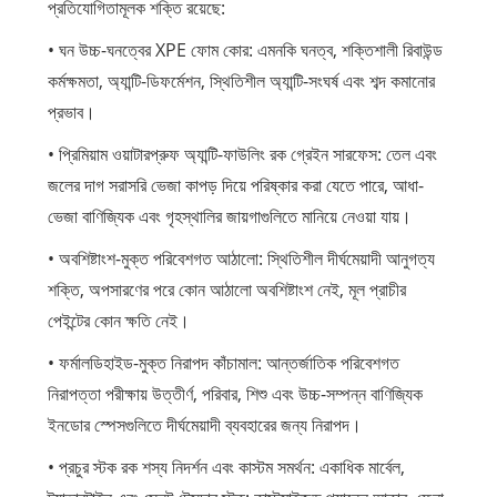
প্রতিযোগিতামূলক শক্তি রয়েছে:
• ঘন উচ্চ-ঘনত্বের XPE ফোম কোর: এমনকি ঘনত্ব, শক্তিশালী রিবাউন্ড
কর্মক্ষমতা, অ্যান্টি-ডিফর্মেশন, স্থিতিশীল অ্যান্টি-সংঘর্ষ এবং শব্দ কমানোর
প্রভাব।
• প্রিমিয়াম ওয়াটারপ্রুফ অ্যান্টি-ফাউলিং রক গ্রেইন সারফেস: তেল এবং
জলের দাগ সরাসরি ভেজা কাপড় দিয়ে পরিষ্কার করা যেতে পারে, আধা-
ভেজা বাণিজ্যিক এবং গৃহস্থালির জায়গাগুলিতে মানিয়ে নেওয়া যায়।
• অবশিষ্টাংশ-মুক্ত পরিবেশগত আঠালো: স্থিতিশীল দীর্ঘমেয়াদী আনুগত্য
শক্তি, অপসারণের পরে কোন আঠালো অবশিষ্টাংশ নেই, মূল প্রাচীর
পেইন্টের কোন ক্ষতি নেই।
• ফর্মালডিহাইড-মুক্ত নিরাপদ কাঁচামাল: আন্তর্জাতিক পরিবেশগত
নিরাপত্তা পরীক্ষায় উত্তীর্ণ, পরিবার, শিশু এবং উচ্চ-সম্পন্ন বাণিজ্যিক
ইনডোর স্পেসগুলিতে দীর্ঘমেয়াদী ব্যবহারের জন্য নিরাপদ।
• প্রচুর স্টক রক শস্য নিদর্শন এবং কাস্টম সমর্থন: একাধিক মার্বেল,