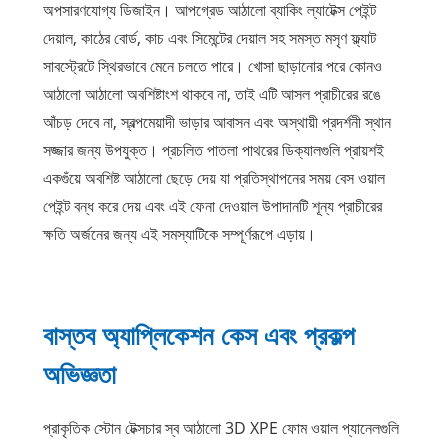
অপসারণযোগ্য ডিজাইন। আপগ্রেড আঠালো ব্যাকিং ল্যাটেক্স পেইন্ট
দেয়াল, কাঠের বোর্ড, কাচ এবং সিমেন্টের দেয়াল সহ সমস্ত মসৃণ ফ্ল্যাট
সাবস্ট্রেটে স্থিরভাবে মেনে চলতে পারে। খোসা ছাড়ানোর পরে কোনও
আঠালো আঠালো অবশিষ্টাংশ থাকবে না, তাই এটি আসল প্রাচীরের রঙে
আঁচড় দেবে না, স্বল্পমেয়াদী ভাড়ার আবাসন এবং অস্থায়ী প্রদর্শনী স্থান
সজ্জার জন্য উপযুক্ত। প্রচলিত পাতলা পাথরের ডিক্যালগুলি প্রায়শই
একগুঁয়ে অবশিষ্ট আঠালো ছেড়ে দেয় যা প্রতিস্থাপনের সময় বেস ওয়াল
পেইন্ট বন্ধ করে দেয় এবং এই ফেনা দেওয়াল উপাদানটি শূন্য প্রাচীরের
ক্ষতি অর্জনের জন্য এই সমস্যাটিকে সম্পূর্ণরূপে এড়ায়।
বাস্তব অ্যাপ্লিকেশন কেস এবং প্রকল্প
অভিজ্ঞতা
প্রাকৃতিক স্টোন টেক্সচার স্ব আঠালো 3D XPE ফোম ওয়াল প্যানেলগুলি