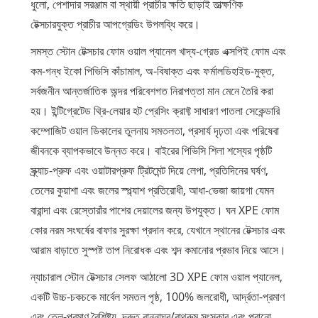
ধুলো, পেশাদার সরঞ্জাম বা স্থায়ী প্রাচীর ক্ষতি ছাড়াই তাত্ক্ষণিক
টেক্সচারযুক্ত প্রাচীর আপগ্রেডিং উপলব্ধি করে।
সমস্ত স্টোন টেক্সচার ফোম ওয়াল প্যানেল খাদ্য-গ্রেড এক্সপিই ফোম এবং
কম-গন্ধ ইকো পিভিসি কাঁচামাল, অ-বিষাক্ত এবং ফর্মালডিহাইড-মুক্ত,
সর্বজনীন আন্তর্জাতিক অন্দর পরিবেশগত নিরাপত্তা মান মেনে তৈরি করা
হয়। ইন্টিগ্রেটেড থ্রি-লেয়ার হট প্রেসিং ক্রাফ্ট সাধারণ পাতলা সেকেন্ডারি
কম্পোজিট ওয়াল ডিকালের তুলনায় সমতলতা, প্রসার্য দৃঢ়তা এবং পরিষেবা
জীবনকে ব্যাপকভাবে উন্নত করে। বাইরের পিভিসি শিলা শস্যের পৃষ্ঠটি
স্ক্র্যাচ-প্রুফ এবং ওয়াটারপ্রুফ ট্রিটমেন্ট দিয়ে লেপা, প্রতিদিনের ঘর্ষণ,
তেলের কুয়াশা এবং জলের স্প্ল্যাশ প্রতিরোধী, আধা-ভেজা জায়গা যেমন
বারান্দা এবং রেস্তোরাঁর পাশের দেয়ালের জন্য উপযুক্ত। ঘন XPE ফোম
কোর নরম সংঘর্ষের বাফার সুরক্ষা প্রদান করে, যেখানে স্থানের টেক্সচার এবং
আরাম বাড়াতে সুস্পষ্ট তাপ নিরোধক এবং শব্দ কমানোর প্রভাব নিয়ে আসে।
ন্যাচারাল স্টোন টেক্সচার সেলফ আঠালো 3D XPE ফোম ওয়াল প্যানেল,
একটি উচ্চ-চকচকে মার্বেল সমতল পৃষ্ঠ, 100% জলরোধী, আর্দ্রতা-প্রমাণ
এবং তেল-প্রমাণ বৈশিষ্ট্য, দ্রুত রান্নাঘর/বাথরুম সংস্কার এবং পুরানো