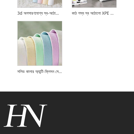
3d অপসারণযোগ্য স্ব-আঠালো ওয়াল স্টিকার
কাঠ শস্য স্ব আঠালো XPE ফোম ওয়াল প্যানেল
সলিড কালার অ্যান্টি-ক্লিসন সেলফ আঠালো XPE ফোম ওয়াল স্টিকার