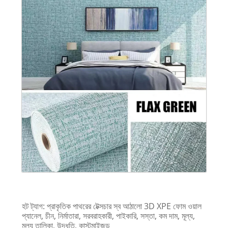
হট ট্যাগ: প্রাকৃতিক পাথরের টেক্সচার স্ব আঠালো 3D XPE ফোম ওয়াল
প্যানেল, চীন, নির্মাতারা, সরবরাহকারী, পাইকারি, সস্তা, কম দাম, মূল্য,
মূল্য তালিকা, উদ্ধৃতি, কাস্টমাইজড