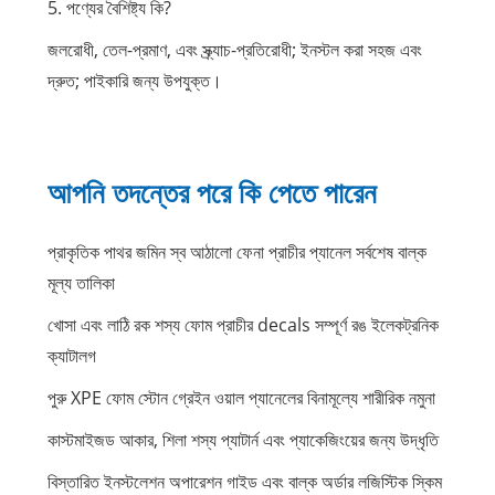
5. পণ্যের বৈশিষ্ট্য কি?
জলরোধী, তেল-প্রমাণ, এবং স্ক্র্যাচ-প্রতিরোধী; ইনস্টল করা সহজ এবং
দ্রুত; পাইকারি জন্য উপযুক্ত।
আপনি তদন্তের পরে কি পেতে পারেন
প্রাকৃতিক পাথর জমিন স্ব আঠালো ফেনা প্রাচীর প্যানেল সর্বশেষ বাল্ক
মূল্য তালিকা
খোসা এবং লাঠি রক শস্য ফোম প্রাচীর decals সম্পূর্ণ রঙ ইলেকট্রনিক
ক্যাটালগ
পুরু XPE ফোম স্টোন গ্রেইন ওয়াল প্যানেলের বিনামূল্যে শারীরিক নমুনা
কাস্টমাইজড আকার, শিলা শস্য প্যাটার্ন এবং প্যাকেজিংয়ের জন্য উদ্ধৃতি
বিস্তারিত ইনস্টলেশন অপারেশন গাইড এবং বাল্ক অর্ডার লজিস্টিক স্কিম