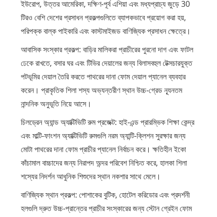
ইউরোপ, উত্তর আমেরিকা, দক্ষিণ-পূর্ব এশিয়া এবং মধ্যপ্রাচ্য জুড়ে 30
টিরও বেশি দেশের প্রসাধন প্রকল্পগুলিতে ব্যাপকভাবে প্রয়োগ করা হয়,
পরিপক্ক বাল্ক পাইকারি এবং কাস্টমাইজড বাণিজ্যিক প্রসাধন ক্ষেত্রে।
আবাসিক সংস্কার প্রকল্প: বাড়ির মালিকরা প্রাচীরের পুরনো দাগ এবং ফাটল
ঢেকে রাখতে, বসার ঘর এবং টিভির দেয়ালের জন্য বিলাসবহুল টেক্সচারযুক্ত
পটভূমির দেয়াল তৈরি করতে পাথরের দানা ফোম দেয়াল প্যানেল ব্যবহার
করেন। প্রাকৃতিক শিলা শস্য অভ্যন্তরীণ স্থান উচ্চ-গ্রেড ন্যূনতম
নান্দনিক অনুভূতি নিয়ে আসে।
চিলড্রেন অ্যান্ড অ্যাক্টিভিটি রুম প্রজেক্ট: হাই-এন্ড প্রারম্ভিক শিক্ষা কেন্দ্র
এবং মাল্টি-ফাংশন অ্যাক্টিভিটি রুমগুলি নরম অ্যান্টি-ক্লিশন সুরক্ষার জন্য
মোটা পাথরের দানা ফোম প্রাচীর প্যানেল নির্বাচন করে। ক্ষতিহীন ইকো
কাঁচামাল বাচ্চাদের জন্য নিরাপদ অন্দর পরিবেশ নিশ্চিত করে, হালকা শিলা
শস্যের নিদর্শন আধুনিক শিশুদের স্থান নকশার সাথে মেলে।
বাণিজ্যিক স্থান প্রকল্প: পোশাকের বুটিক, হোটেল করিডোর এবং প্রদর্শনী
হলগুলি দ্রুত উচ্চ-প্রান্তের প্রাচীর সংস্কারের জন্য স্টোন গ্রেইন ফোম