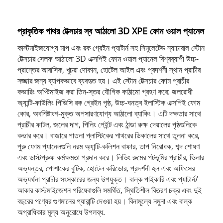
প্রাকৃতিক পাথর টেক্সচার স্ব আঠালো 3D XPE ফোম ওয়াল প্যানেল
কাস্টমাইজযোগ্য মাপ এবং রক গ্রেইন প্যাটার্ন সহ সিমুলেটেড ন্যাচারাল স্টোন
টেক্সচার সেলফ আঠালো 3D এক্সপিই ফোম ওয়াল প্যানেল বিশ্বব্যাপী উচ্চ-
প্রান্তের আবাসিক, খুচরা দোকান, হোটেল আইল এবং প্রদর্শনী স্থান প্রাচীর
সজ্জার জন্য ব্যাপকভাবে ব্যবহৃত হয়। এই স্টোন টেক্সচার ফোম প্রাচীর
কভারিং অপ্টিমাইজ করা তিন-স্তর যৌগিক কাঠামো গ্রহণ করে: জলরোধী
অ্যান্টি-ফাউলিং পিভিসি রক গ্রেইন পৃষ্ঠ, উচ্চ-ঘনত্ব ইলাস্টিক এক্সপিই ফোম
কোর, অবশিষ্টাংশ-মুক্ত অপসারণযোগ্য আঠালো ব্যাকিং। এটি দক্ষতার সাথে
প্রাচীর ফাটল, জলের দাগ, পিলিং পেইন্ট এবং ঠান্ডা রুক্ষ দেয়ালের পৃষ্ঠগুলিকে
কভার করে। বাজারে পাতলা প্লাস্টিকের পাথরের ডিকালের সাথে তুলনা করে,
পুরু ফোম প্যানেলগুলি নরম অ্যান্টি-কলিশন বাফার, তাপ নিরোধক, শব্দ শোষণ
এবং ডাস্টপ্রুফ কর্মক্ষমতা প্রদান করে। লিভিং রুমের পটভূমির প্রাচীর, ভিলার
অভ্যন্তর, পোশাকের বুটিক, হোটেল করিডোর, প্রদর্শনী হল এবং অফিসের
অভ্যর্থনা প্রাচীর সংস্কারের জন্য উপযুক্ত। বাল্ক পাইকারি এবং প্যাটার্ন/
আকার কাস্টমাইজেশন পরিষেবাগুলি সমর্থিত, স্থিতিশীল বিতরণ চক্র এবং দুই
বছরের পণ্যের গুণমানের গ্যারান্টি দেওয়া হয়। বিনামূল্যে নমুনা এবং বাল্ক
অগ্রাধিকার মূল্য অনুরোধে উপলব্ধ.