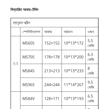
বিস্তারিত আকার টেবিল
ম্যানুয়াল স্ক্রীন
স্পেসিফিকেশন
আকার
আয়তন
ওজন
5.5
MS60S
152×152
10*13*172
কেজি
6.3
MS70S
178×178
10*13*200
কেজি
1:1
8
MS84S
213×213
10*13*233
কেজি
9.5
MS96S
244×244
11*14*267
কেজি
6.5
MS84V
128×171
10*13*193
কেজি