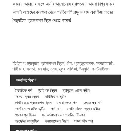
করুন। আমাদের সাথে অর্ডার আলোচনায় স্বাগতম। আমরা বিশ্বাস করি
আপনি আমাদের কারখানা থেকে প্রতিযোগিতামূলক দাম এবং উচ্চ মানের
বৈদ্যুতিক প্রজেকশন স্ক্রিন পেতে পারেন!
হট ট্যাগ: ম্যানুয়াল প্রজেকশন স্ক্রিন, চীন, প্রস্তুতকারক, সরবরাহকারী,
পাইকারি, সস্তা, কম দাম, মূল্য, মূল্য তালিকা, উদ্ধৃতি, কাস্টমাইজড
সম্পর্কিত বিভাগ
বৈদ্যুতিক পর্দা
ট্রাইপড স্ক্রিন
ম্যানুয়াল ওয়াল স্ক্রীন
ফিক্সড ফ্রেম স্ক্রিন
আউটডোর স্ক্রীন
ফাস্ট ফোল্ড প্রজেকশন স্ক্রিন
মেঝে দরজা পর্দা
চলন্ত হুক পর্দা
পোর্টেবল মোবাইল স্ক্রীন
পর্দা পর্দা
মোটরচালিত ফ্লোর স্ক্রীন
ফ্লোর পুল স্ক্রিন
স্ব আঠালো ফেনা প্রাচীর স্টিকার
প্রজেক্টর আনুষঙ্গিক
ইনফ্ল্যাটেবল স্ক্রিন
সহজ ভাঁজ পর্দা
অনুসন্ধান পাঠান