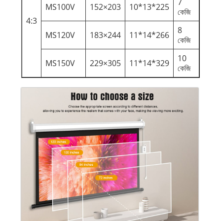
7
MS100V
152×203
10*13*225
কেজি
4:3
8
MS120V
183×244
11*14*266
কেজি
10
MS150V
229×305
11*14*329
কেজি